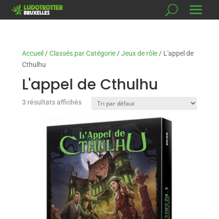
Accueil
/
Classés par Catégorie
/
Jeux de rôle
/ L'appel de
Cthulhu
L'appel de Cthulhu
3 résultats affichés