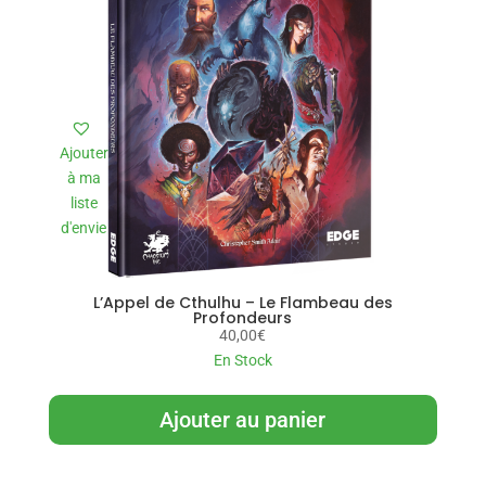
Ajouter
à ma
liste
d'envie
L’Appel de Cthulhu – Le Flambeau des
Profondeurs
40,00
€
En Stock
Ajouter au panier